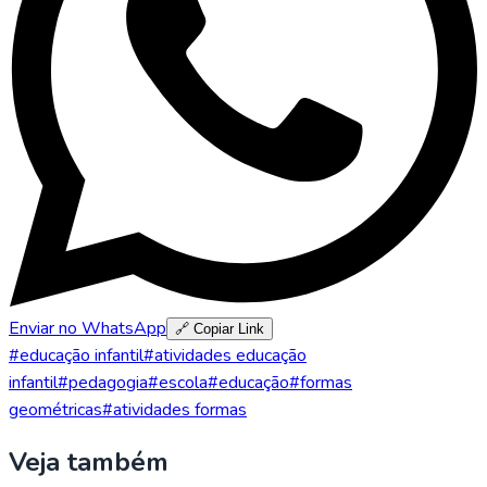
Enviar no WhatsApp
🔗 Copiar Link
#
educação infantil
#
atividades educação
infantil
#
pedagogia
#
escola
#
educação
#
formas
geométricas
#
atividades formas
Veja também