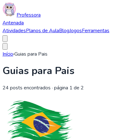
Professora
Antenada
Atividades
Planos de Aula
Blog
Jogos
Ferramentas
Início
›
Guias para Pais
Guias para Pais
24
posts encontrados
· página 1 de 2