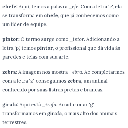
chefe:
Aqui, temos a palavra
_efe
. Com a letra 'c', ela
se transforma em
chefe
, que já conhecemos como
um líder de equipe.
pintor:
O termo surge como
_intor
. Adicionando a
letra 'p', temos
pintor
, o profissional que dá vida às
paredes e telas com sua arte.
zebra:
A imagem nos mostra
_ebra
. Ao completarmos
com a letra 'z', conseguimos
zebra
, um animal
conhecido por suas listras pretas e brancas.
girafa:
Aqui está
_irafa
. Ao adicionar 'g',
transformamos em
girafa
, o mais alto dos animais
terrestres.