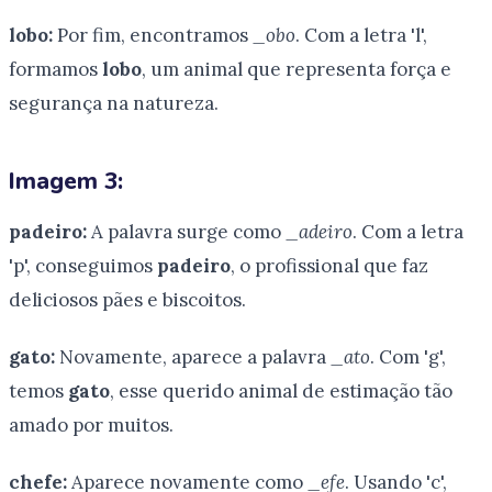
lobo:
Por fim, encontramos
_obo
. Com a letra 'l',
formamos
lobo
, um animal que representa força e
segurança na natureza.
Imagem 3:
padeiro:
A palavra surge como
_adeiro
. Com a letra
'p', conseguimos
padeiro
, o profissional que faz
deliciosos pães e biscoitos.
gato:
Novamente, aparece a palavra
_ato
. Com 'g',
temos
gato
, esse querido animal de estimação tão
amado por muitos.
chefe:
Aparece novamente como
_efe
. Usando 'c',