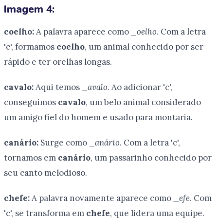
Imagem 4:
coelho:
A palavra aparece como
_oelho
. Com a letra
'c', formamos
coelho
, um animal conhecido por ser
rápido e ter orelhas longas.
cavalo:
Aqui temos
_avalo
. Ao adicionar 'c',
conseguimos
cavalo
, um belo animal considerado
um amigo fiel do homem e usado para montaria.
canário:
Surge como
_anário
. Com a letra 'c',
tornamos em
canário
, um passarinho conhecido por
seu canto melodioso.
chefe:
A palavra novamente aparece como
_efe
. Com
'c', se transforma em
chefe
, que lidera uma equipe.