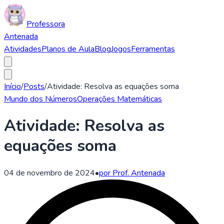
Professora
Antenada
Atividades
Planos de Aula
Blog
Jogos
Ferramentas
Início
/
Posts
/
Atividade: Resolva as equações soma
Mundo dos Números
Operações Matemáticas
Atividade: Resolva as
equações soma
04 de novembro de 2024
•
por Prof. Antenada