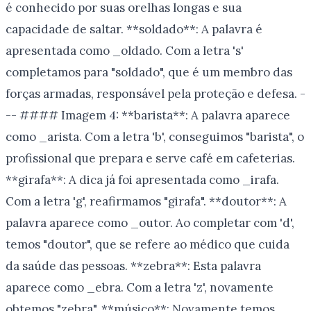
é conhecido por suas orelhas longas e sua
capacidade de saltar. **soldado**: A palavra é
apresentada como _oldado. Com a letra 's'
completamos para "soldado", que é um membro das
forças armadas, responsável pela proteção e defesa. -
-- #### Imagem 4: **barista**: A palavra aparece
como _arista. Com a letra 'b', conseguimos "barista", o
profissional que prepara e serve café em cafeterias.
**girafa**: A dica já foi apresentada como _irafa.
Com a letra 'g', reafirmamos "girafa". **doutor**: A
palavra aparece como _outor. Ao completar com 'd',
temos "doutor", que se refere ao médico que cuida
da saúde das pessoas. **zebra**: Esta palavra
aparece como _ebra. Com a letra 'z', novamente
obtemos "zebra". **músico**: Novamente temos