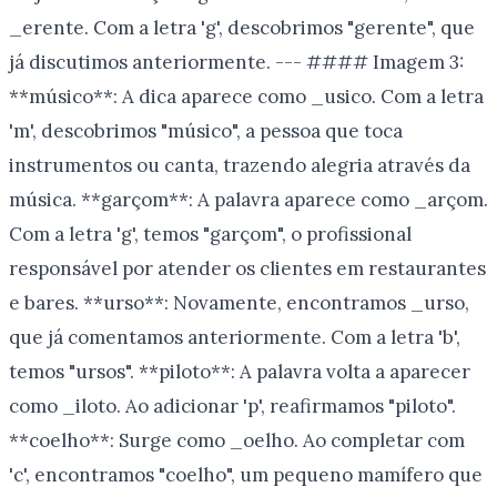
_erente. Com a letra 'g', descobrimos "gerente", que
já discutimos anteriormente. --- #### Imagem 3:
**músico**: A dica aparece como _usico. Com a letra
'm', descobrimos "músico", a pessoa que toca
instrumentos ou canta, trazendo alegria através da
música. **garçom**: A palavra aparece como _arçom.
Com a letra 'g', temos "garçom", o profissional
responsável por atender os clientes em restaurantes
e bares. **urso**: Novamente, encontramos _urso,
que já comentamos anteriormente. Com a letra 'b',
temos "ursos". **piloto**: A palavra volta a aparecer
como _iloto. Ao adicionar 'p', reafirmamos "piloto".
**coelho**: Surge como _oelho. Ao completar com
'c', encontramos "coelho", um pequeno mamífero que