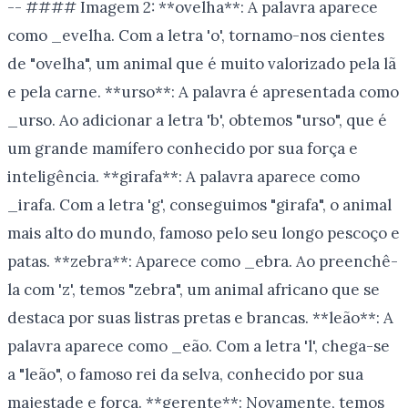
-- #### Imagem 2: **ovelha**: A palavra aparece
como _evelha. Com a letra 'o', tornamo-nos cientes
de "ovelha", um animal que é muito valorizado pela lã
e pela carne. **urso**: A palavra é apresentada como
_urso. Ao adicionar a letra 'b', obtemos "urso", que é
um grande mamífero conhecido por sua força e
inteligência. **girafa**: A palavra aparece como
_irafa. Com a letra 'g', conseguimos "girafa", o animal
mais alto do mundo, famoso pelo seu longo pescoço e
patas. **zebra**: Aparece como _ebra. Ao preenchê-
la com 'z', temos "zebra", um animal africano que se
destaca por suas listras pretas e brancas. **leão**: A
palavra aparece como _eão. Com a letra 'l', chega-se
a "leão", o famoso rei da selva, conhecido por sua
majestade e força. **gerente**: Novamente, temos