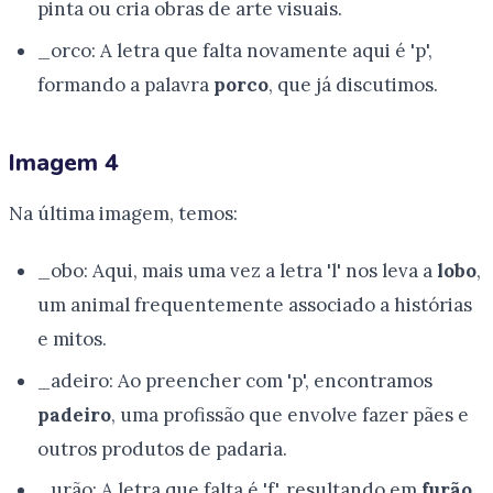
pinta ou cria obras de arte visuais.
_orco: A letra que falta novamente aqui é 'p',
formando a palavra
porco
, que já discutimos.
Imagem 4
Na última imagem, temos:
_obo: Aqui, mais uma vez a letra 'l' nos leva a
lobo
,
um animal frequentemente associado a histórias
e mitos.
_adeiro: Ao preencher com 'p', encontramos
padeiro
, uma profissão que envolve fazer pães e
outros produtos de padaria.
_urão: A letra que falta é 'f', resultando em
furão
,