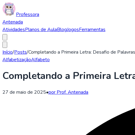
Professora
Antenada
Atividades
Planos de Aula
Blog
Jogos
Ferramentas
Início
/
Posts
/
Completando a Primeira Letra: Desafio de Palavras p
Alfabetização
Alfabeto
Completando a Primeira Letra:
27 de maio de 2025
•
por Prof. Antenada