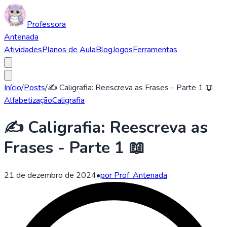
Professora
Antenada
Atividades
Planos de Aula
Blog
Jogos
Ferramentas
Início
/
Posts
/
✍️ Caligrafia: Reescreva as Frases - Parte 1 📖
Alfabetização
Caligrafia
✍️ Caligrafia: Reescreva as
Frases - Parte 1 📖
21 de dezembro de 2024
•
por Prof. Antenada