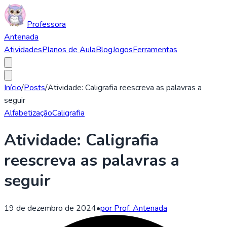
Professora
Antenada
Atividades
Planos de Aula
Blog
Jogos
Ferramentas
Início
/
Posts
/
Atividade: Caligrafia reescreva as palavras a
seguir
Alfabetização
Caligrafia
Atividade: Caligrafia
reescreva as palavras a
seguir
19 de dezembro de 2024
•
por Prof. Antenada