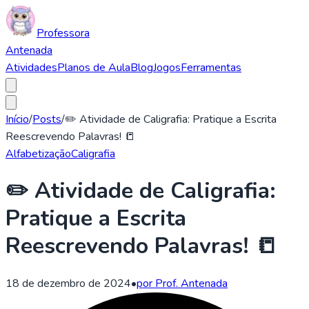
Professora
Antenada
Atividades
Planos de Aula
Blog
Jogos
Ferramentas
Início
/
Posts
/
✏️ Atividade de Caligrafia: Pratique a Escrita
Reescrevendo Palavras! 📒
Alfabetização
Caligrafia
✏️ Atividade de Caligrafia:
Pratique a Escrita
Reescrevendo Palavras! 📒
18 de dezembro de 2024
•
por Prof. Antenada